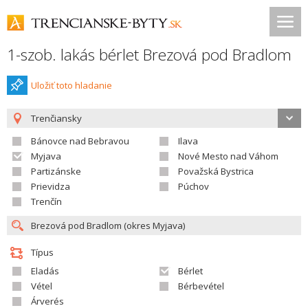
1-szob. lakás bérlet Brezová pod Bradlom
Uložiť toto hladanie
Trenčiansky
Bánovce nad Bebravou
Ilava
Myjava
Nové Mesto nad Váhom
Partizánske
Považská Bystrica
Prievidza
Púchov
Trenčín
Típus
Eladás
Bérlet
Vétel
Bérbevétel
Árverés