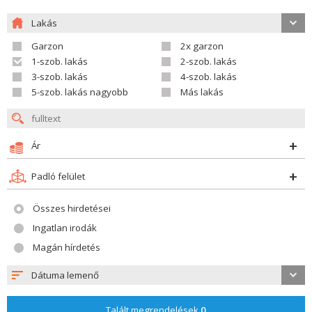
Lakás
Garzon
2x garzon
1-szob. lakás
2-szob. lakás
3-szob. lakás
4-szob. lakás
5-szob. lakás nagyobb
Más lakás
Ár
Padló felület
Összes hirdetései
Ingatlan irodák
Magán hírdetés
Dátuma lemenő
Talált megrendelések
0