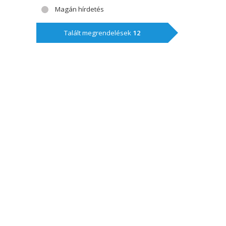
Magán hírdetés
Talált megrendelések
12