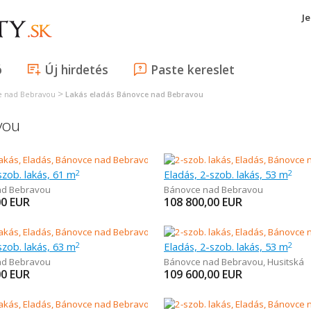
J
ó
Új hirdetés
Paste kereslet
>
e nad Bebravou
Lakás eladás Bánovce nad Bebravou
vou
szob. lakás, 61 m
Eladás, 2-szob. lakás, 53 m
2
2
ad Bebravou
Bánovce nad Bebravou
00
EUR
108 800,00
EUR
szob. lakás, 63 m
Eladás, 2-szob. lakás, 53 m
2
2
ad Bebravou
Bánovce nad Bebravou
,
Husitská
00
EUR
109 600,00
EUR