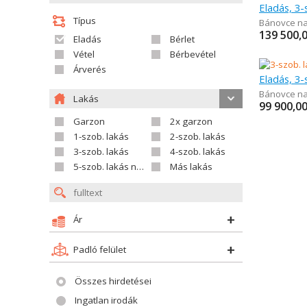
Eladás, 3-
Típus
Bánovce n
139 500,
Eladás
Bérlet
Vétel
Bérbevétel
Árverés
Eladás, 3-
Bánovce n
Lakás
99 900,0
Garzon
2x garzon
1-szob. lakás
2-szob. lakás
3-szob. lakás
4-szob. lakás
5-szob. lakás nagyobb
Más lakás
Ár
Padló felület
Összes hirdetései
Ingatlan irodák