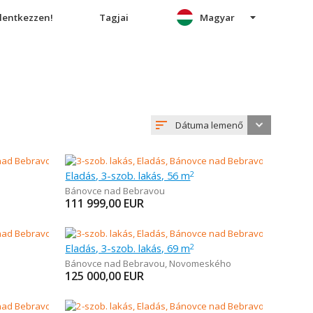
elentkezzen!
Tagjai
Magyar
Dátuma lemenő
Eladás, 3-szob. lakás, 56 m
2
Bánovce nad Bebravou
111 999,00
EUR
Eladás, 3-szob. lakás, 69 m
2
Bánovce nad Bebravou
,
Novomeského
125 000,00
EUR