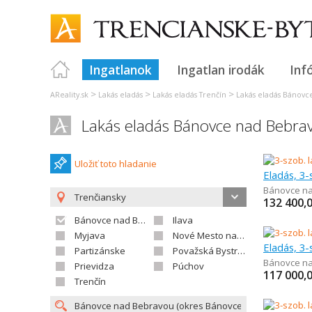
Ingatlanok
Ingatlan irodák
Inf
>
>
>
AReality.sk
Lakás eladás
Lakás eladás Trenčín
Lakás eladás Bánovc
Lakás eladás Bánovce nad Bebra
Uložiť toto hladanie
Eladás, 3-
Bánovce n
Trenčiansky
132 400,
Bánovce nad Bebravou
Ilava
Myjava
Nové Mesto nad Váhom
Eladás, 3-
Partizánske
Považská Bystrica
Bánovce n
Prievidza
Púchov
117 000,
Trenčín