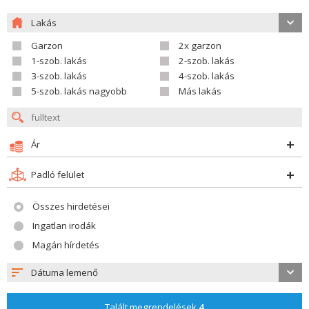
Lakás
Garzon
2x garzon
1-szob. lakás
2-szob. lakás
3-szob. lakás
4-szob. lakás
5-szob. lakás nagyobb
Más lakás
Ár
Padló felület
Összes hirdetései
Ingatlan irodák
Magán hírdetés
Dátuma lemenő
Talált megrendelések
4