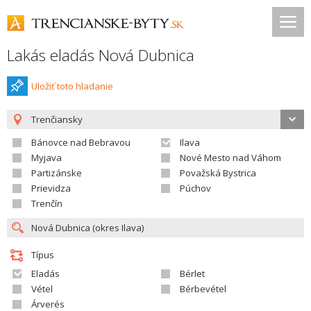
Lakás eladás Nová Dubnica
Uložiť toto hladanie
Trenčiansky
Bánovce nad Bebravou
Ilava
Myjava
Nové Mesto nad Váhom
Partizánske
Považská Bystrica
Prievidza
Púchov
Trenčín
Típus
Eladás
Bérlet
Vétel
Bérbevétel
Árverés