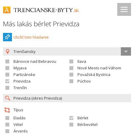
Más lakás bérlet Prievidza
Uložiť toto hladanie
Trenčiansky
Bánovce nad Bebravou
Ilava
Myjava
Nové Mesto nad Váhom
Partizánske
Považská Bystrica
Prievidza
Púchov
Trenčín
Típus
Eladás
Bérlet
Vétel
Bérbevétel
Árverés