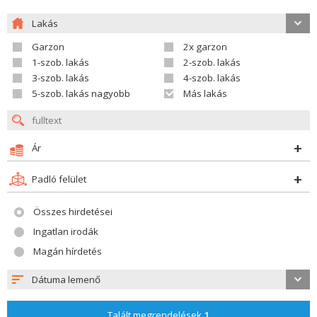
Lakás
Garzon
2x garzon
1-szob. lakás
2-szob. lakás
3-szob. lakás
4-szob. lakás
5-szob. lakás nagyobb
Más lakás
Ár
Padló felület
Összes hirdetései
Ingatlan irodák
Magán hírdetés
Dátuma lemenő
Talált megrendelések
1